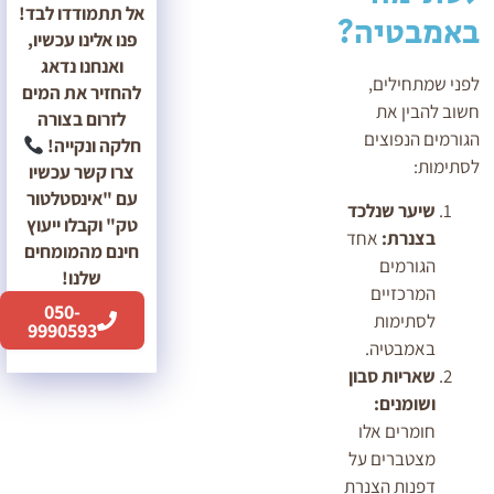
אל תתמודדו לבד!
באמבטיה?
פנו אלינו עכשיו,
ואנחנו נדאג
לפני שמתחילים,
להחזיר את המים
חשוב להבין את
לזרום בצורה
הגורמים הנפוצים
חלקה ונקייה!
לסתימות:
צרו קשר עכשיו
עם "אינסטלטור
שיער שנלכד
טק" וקבלו ייעוץ
בצנרת:
אחד
חינם מהמומחים
הגורמים
שלנו!
המרכזיים
050-
לסתימות
9990593
באמבטיה.
שאריות סבון
ושומנים:
חומרים אלו
מצטברים על
דפנות הצנרת