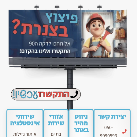
יצירת קשר
ניווט
אזורי
שירותי
מהיר
שירות
אינסטלציה
050-
באתר
בת ים
איתור נזילות
9990593