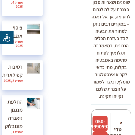
שומנים ושאריות סבון
אפריל 4,
2025
בצנרת עלולה לגרום
לחסימה, אך אל דאגה
– במקרים רבים ניתן
ציפוי
לפתור את הבעיה
אמבטיה
לבד בעזרת הכלים
אפריל 3,
הנכונים. במאמר זה
2025
תגלו איך לפתוח
סתימה באמבטיה
רטיבות
בקלות, מתי כדאי
קפילארית
לקרוא אינסטלטור
אפריל 2, 2025
מומלץ, וכיצד לשמור
על הצנרת שלכם
נקייה ותקינה.
החלפת
מנגנון
ניאגרה
050-
מונובלוק
9990593
טדי
אפריל 1,