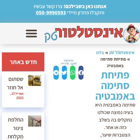
אנחנו כאן בשבילכם!
צרו קשר עכשיו
ותקבלו פתרון מיידי
050-9990593
אינסטלטור טק
»
בלוג
»
פתיחת סתימה
חדש באתר
באמבטיה
פתיחת
שסתום
סתימה
אל חוזר
באמבטיה
אפריל 13,
2025
סתימה באמבטיה היא
בעיה נפוצה שכולנו
החלפת
נתקלים בה בשלב
כזה או אחר.
צינור
הצטברות שיער,
מקלחת