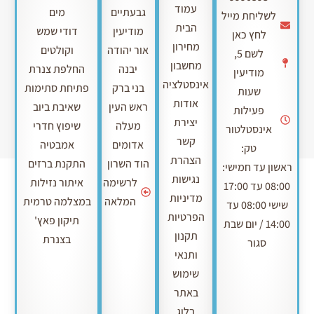
עמוד
גבעתיים
מים
לשליחת מייל
הבית
מודיעין
דודי שמש
לחץ כאן
מחירון
אור יהודה
וקולטים
לשם 5,
מחשבון
יבנה
החלפת צנרת
מודיעין
אינסטלציה
בני ברק
פתיחת סתימות
שעות
אודות
ראש העין
שאיבת ביוב
פעילות
יצירת
מעלה
שיפוץ חדרי
אינסטלטור
קשר
אדומים
אמבטיה
טק:
הצהרת
הוד השרון
התקנת ברזים
ראשון עד חמישי:
נגישות
לרשימה
איתור נזילות
08:00 עד 17:00
מדיניות
המלאה
במצלמה טרמית
שישי 08:00 עד
הפרטיות
תיקון פאץ'
14:00 / יום שבת
תקנון
בצנרת
סגור
ותנאי
שימוש
באתר
בלוג