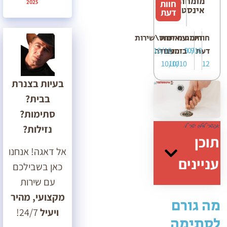
מומחה
חוות
2025
אינסטלציה
דעת
חוות
דירוג
מחיר
עמידה
איכות
יחס\שירות
10/10
10/10
9.9
דעת
בזמנים
העבודה
10/10
10/10
12
בעיות בצנרת
בבית?
סתימות?
נזילות?
תוכן
אל דאגה! אנחנו
עניינים
כאן בשבילכם
עם שירות
מקצועי, מהיר
מה גורם
ויעיל
24/7!
לסתימה