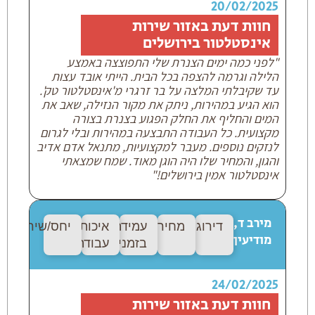
20/02/2025
חוות דעת באזור שירות
אינסטלטור בירושלים
"לפני כמה ימים הצנרת שלי התפוצצה באמצע
הלילה וגרמה להצפה בכל הבית. הייתי אובד עצות
עד שקיבלתי המלצה על בר זרגרי מ'אינסטלטור טק'.
הוא הגיע במהירות, ניתק את מקור הנזילה, שאב את
המים והחליף את החלק הפגוע בצנרת בצורה
מקצועית. כל העבודה התבצעה במהירות ובלי לגרום
לנזקים נוספים. מעבר למקצועיות, מתנאל אדם אדיב
והגון, והמחיר שלו היה הוגן מאוד. שמח שמצאתי
אינסטלטור אמין בירושלים!"
מירב ד,
דירוג:
9/9
מחיר:
10/10
עמידה
איכות
יחס/שירות:
10
מודיעין
בזמנים:
9/9
עבודה:
9/8
24/02/2025
חוות דעת באזור שירות