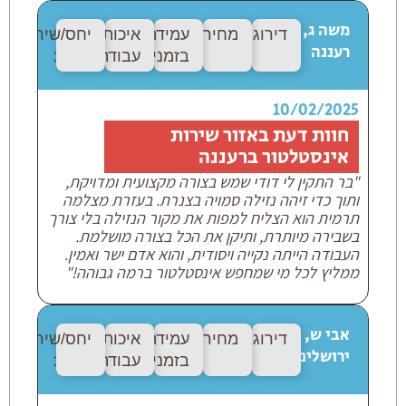
משה ג,
דירוג:
9/9
מחיר:
10/10
עמידה
איכות
יחס/שירות:
10
רעננה
בזמנים:
10/10
עבודה:
10/10
10/02/2025
חוות דעת באזור שירות
אינסטלטור ברעננה
"בר התקין לי דודי שמש בצורה מקצועית ומדויקת,
ותוך כדי זיהה נזילה סמויה בצנרת. בעזרת מצלמה
תרמית הוא הצליח למפות את מקור הנזילה בלי צורך
בשבירה מיותרת, ותיקן את הכל בצורה מושלמת.
העבודה הייתה נקייה ויסודית, והוא אדם ישר ואמין.
ממליץ לכל מי שמחפש אינסטלטור ברמה גבוהה!"
אבי ש,
דירוג:
9/9
מחיר:
10/10
עמידה
איכות
יחס/שירות:
10
ירושלים
בזמנים:
9/9
עבודה:
10/10