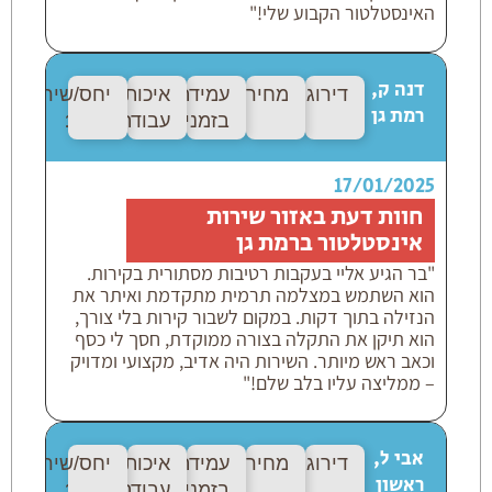
האינסטלטור הקבוע שלי!"
דנה ק,
דירוג:
10/10
מחיר:
10/10
עמידה
איכות
יחס/שירות:
10
רמת גן
בזמנים:
10/10
עבודה:
10/10
17/01/2025
חוות דעת באזור שירות
אינסטלטור ברמת גן
"בר הגיע אליי בעקבות רטיבות מסתורית בקירות.
הוא השתמש במצלמה תרמית מתקדמת ואיתר את
הנזילה בתוך דקות. במקום לשבור קירות בלי צורך,
הוא תיקן את התקלה בצורה ממוקדת, חסך לי כסף
וכאב ראש מיותר. השירות היה אדיב, מקצועי ומדויק
– ממליצה עליו בלב שלם!"
אבי ל,
דירוג:
10/10
מחיר:
10/10
עמידה
איכות
יחס/שירות:
10
ראשון
בזמנים:
10/10
עבודה:
10/10