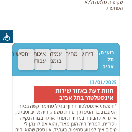
שקיפות מלאה וללא
הפתעות
חוות דעת
רועי מ,
דירוג:
10/10
מחיר:
10/10
עמידה
איכות
יחס/שירות:
10
תל
בזמנים:
10/10
עבודה:
10/10
אביב
13/01/2025
חוות דעת באזור שירות
אינסטלטור בתל אביב
"חיפשתי אינסטלטור דחוף בגלל סתימה קשה בכיור
המטבח. בר הגיע תוך פחות משעה, היה אדיב וסבלני,
איתר את הבעיה במהירות ופתר אותה בצורה נקייה
ויסודית. המחיר היה הוגן מאוד, והוא אפילו נתן לי
טיפים איך למנוע סתימות בעתיד. אין ספק שהוא יהיה