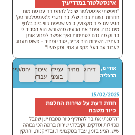
אינסטלטור במודיעין
"חיפשתי אינסטלטור שיוכל להתמודד עם סתימות
חוזרות ונשנות בבית שלי. בר זרגרי מ'אינסטלטור טק'
הגיע עם ציוד מקצועי, ביצע שטיפת קווי ביוב בלחץ
מים גבוה, ופתר את הבעיה מהשורש. הוא הסביר לי
בדיוק מה גרם לסתימות ואיך אפשר למנוע אותן
בעתיד. השירות היה אדיב, יסודי ומהיר – פשוט תענוג
לעבוד עם בעל מקצוע אמין ומקצועי!"
אורי מ,
דירוג:
9/9
מחיר:
10/10
עמידה
איכות
יחס/שירות:
10
הרצליה
בזמנים:
9/9
עבודה:
9/9
15/02/2025
חוות דעת על שירות החלפת
כיור מטבח
"הזמנתי את בר להחליף כיור מטבח ישן שסבל
מנזילות וסדקים, וקיבלתי שירות ברמה הכי גבוהה
שיש. הגיע בזמן, עבד במקצועיות ובדייקנות, והתקין