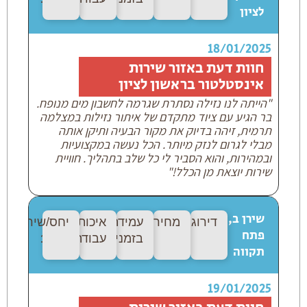
לציון
18/01/2025
חוות דעת באזור שירות
אינסטלטור בראשון לציון
"הייתה לנו נזילה נסתרת שגרמה לחשבון מים מנופח.
בר הגיע עם ציוד מתקדם של איתור נזילות במצלמה
תרמית, זיהה בדיוק את מקור הבעיה ותיקן אותה
מבלי לגרום לנזק מיותר. הכל נעשה במקצועיות
ובמהירות, והוא הסביר לי כל שלב בתהליך. חוויית
שירות יוצאת מן הכלל!"
שירן ב,
דירוג:
10/10
מחיר:
10/10
עמידה
איכות
יחס/שירות:
10
פתח
בזמנים:
10/10
עבודה:
10/10
תקווה
19/01/2025