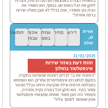
בתשתית הצנרת באמצעות מצלמה תרמית, והצליח
לתקן את הכל באותו יום. בנוסף, הוא השאיר את
הבית נקי ומסודר, שזה בכלל לא מובן מאליו. שירות
ברמה אחרת!"
אורית
דירוג:
10/10
מחיר:
10/10
עמידה
איכות
יחס/שירות:
10
ש,
בזמנים:
10/10
עבודה:
10/10
חולון
21/01/2025
חוות דעת באזור שירות
אינסטלטור בחולון
"הזמנתי את בר לבדוק רטיבות שהופיעה בתקרה.
במקום לנחש כמו אינסטלטורים אחרים, הוא השתמש
במצלמה תרמית וגילה שהבעיה הייתה בכלל מצינור
נסתר בקיר. הוא תיקן הכל בצורה נקייה ומהירה,
והמחיר היה הוגן מאוד. שמחה שמצאתי אינסטלטור
אמין שאפשר לסמוך עליו!"