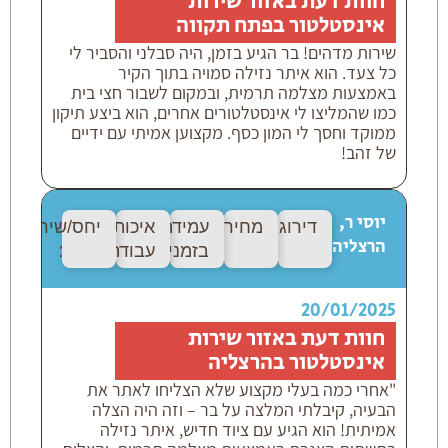
חוות דעת באזור שירות
אינסטלטור בפתח תקווה
שירות מדהים! בר הגיע בזמן, היה סבלני והסביר לי
כל צעד. הוא איתר נזילה סמויה בתוך הקיר
באמצעות מצלמה תרמית, ובמקום לשבור חצי בית
כמו שהמליצו לי אינסטלטורים אחרים, הוא ביצע תיקון
ממוקד וחסך לי המון כסף. מקצוען אמיתי עם ידיים
של זהב!
יוסי ר,
דירוג:
10/10
מחיר:
10/10
עמידה
איכות
יחס/שירות:
10
הרצליה
בזמנים:
10/10
עבודה:
10/10
20/01/2025
חוות דעת באזור שירות
אינסטלטור בהרצליה
"אחרי כמה בעלי מקצוע שלא הצליחו לאתר את
הבעיה, קיבלתי המלצה על בר – וזה היה הצלה
אמיתית! הוא הגיע עם ציוד חדיש, איתר נזילה