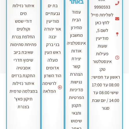
באתר
בת ים
איתור נזילות
9990593
עמוד
גבעתיים
מים
לשליחת מייל
הבית
מודיעין
דודי שמש
לחץ כאן
מחירון
אור יהודה
וקולטים
לשם 5,
מחשבון
יבנה
החלפת צנרת
מודיעין
אינסטלציה
בני ברק
פתיחת סתימות
שעות
אודות
ראש העין
שאיבת ביוב
פעילות
יצירת
מעלה
שיפוץ חדרי
אינסטלטור
קשר
אדומים
אמבטיה
טק:
הצהרת
הוד השרון
התקנת ברזים
ראשון עד חמישי:
נגישות
לרשימה
איתור נזילות
08:00 עד 17:00
מדיניות
המלאה
במצלמה טרמית
שישי 08:00 עד
הפרטיות
תיקון פאץ'
14:00 / יום שבת
תקנון
בצנרת
סגור
ותנאי
שימוש
באתר