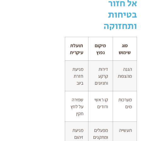
אל חזור
בטיחות
ותחזוקה
סוג
מיקום
תועלת
שימוש
נפוץ
עיקרית
הגנה
דירות
מניעת
מהצפות
קרקע
חזרת
וחניונים
ביוב
מערכות
קו ראשי
שמירה
מים
ודודים
על לחץ
תקין
תעשייה
מפעלים
מניעת
ומתקנים
זיהום