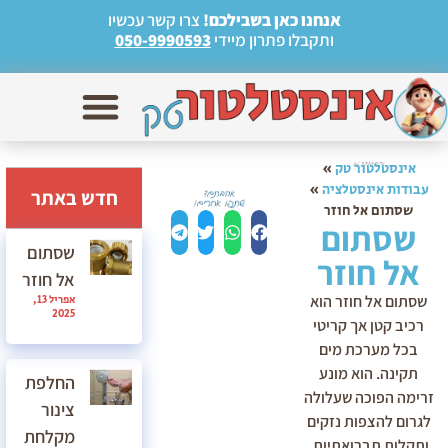
אנחנו כאן בשבילכם!
צרו קשר עכשיו
ותקבלו פתרון מיידי
050-9990593
אינסטלטור טק
»
עבודות אינסטלציה
»
חדש באתר
שסתום אל חוזר
שסתום
שסתום
אל חוזר
אל חוזר
שסתום אל חוזר הוא
אפריל 13,
2025
רכיב קטן אך קריטי
בכל מערכת מים
תקינה. הוא מונע
החלפת
זרימה הפוכה שעלולה
צינור
לגרום להצפות נזקים
מקלחת
ותקלות תברואתיות.