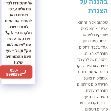
בהגנה על
אל תתמודדו לבד!
הצנרת
פנו אלינו עכשיו,
ואנחנו נדאג
להחזיר את המים
שסתום אל חוזר הוא
לזרום בצורה
אביזר אינסטלציה
חלקה ונקייה!
שתפקידו לאפשר
צרו קשר עכשיו
זרימת מים בכיוון
עם "אינסטלטור
אחד בלבד ולחסום
טק" וקבלו ייעוץ
חזרה לא רצויה.
חינם מהמומחים
במצבים של לחץ נגדי
שלנו!
סתימה או הצפה בקו
050-
הביוב השסתום נסגר
9990593
אוטומטית ומונע
חדירת מים מזוהמים
חזרה למערכת.
השימוש בו נפוץ
בדירות קרקע בתים
פרטיים חניונים