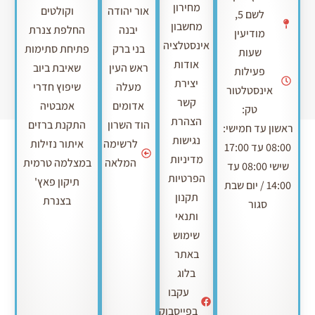
מחירון
אור יהודה
וקולטים
לשם 5,
מחשבון
יבנה
החלפת צנרת
מודיעין
אינסטלציה
בני ברק
פתיחת סתימות
שעות
אודות
ראש העין
שאיבת ביוב
פעילות
יצירת
מעלה
שיפוץ חדרי
אינסטלטור
קשר
אדומים
אמבטיה
טק:
הצהרת
הוד השרון
התקנת ברזים
ראשון עד חמישי:
נגישות
לרשימה
איתור נזילות
08:00 עד 17:00
מדיניות
המלאה
במצלמה טרמית
שישי 08:00 עד
הפרטיות
תיקון פאץ'
14:00 / יום שבת
תקנון
בצנרת
סגור
ותנאי
שימוש
באתר
בלוג
עקבו
בפייסבוק