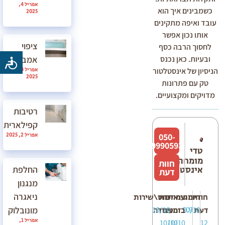
אפריל 4,
כשמבינים איך הוא
2025
עובד ואיפה מתקינים
אותו נכון אפשר
ציפוי
לחסוך הרבה כסף
אמבטיה
ובעיות. כאן נכנס
אפריל 3,
הניסיון של אינסטלטור
2025
טק עם פתרונות
מדויקים ומקצועיים.
רטיבות
קפילארית
אפריל 2, 2025
050-
9990593
טדי
מומחה
חוות
החלפת
אינסטלציה
דעת
מנגנון
ניאגרה
חוות
דירוג
מחיר
עמידה
איכות
יחס\שירות
מונובלוק
10/10
10/10
9.9
דעת
בזמנים
העבודה
אפריל 1,
10/10
10/10
12