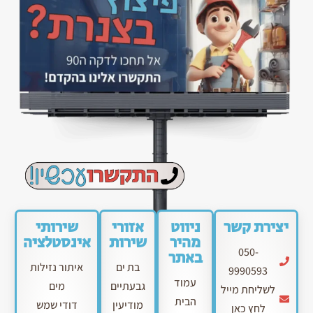
יצירת קשר
ניווט
אזורי
שירותי
מהיר
שירות
אינסטלציה
050-
באתר
בת ים
איתור נזילות
9990593
עמוד
גבעתיים
מים
לשליחת מייל
הבית
מודיעין
דודי שמש
לחץ כאן