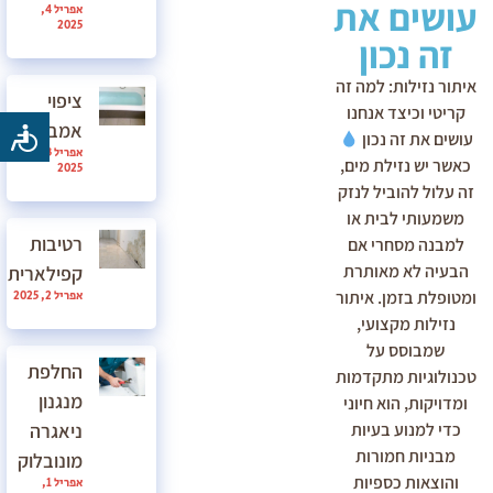
עושים את
אפריל 4,
2025
זה נכון
איתור נזילות: למה זה
ציפוי
קריטי וכיצד אנחנו
אמבטיה
עושים את זה נכון
אפריל 3,
כאשר יש נזילת מים,
2025
זה עלול להוביל לנזק
משמעותי לבית או
רטיבות
למבנה מסחרי אם
הבעיה לא מאותרת
קפילארית
ומטופלת בזמן. איתור
אפריל 2, 2025
נזילות מקצועי,
שמבוסס על
החלפת
טכנולוגיות מתקדמות
מנגנון
ומדויקות, הוא חיוני
ניאגרה
כדי למנוע בעיות
מבניות חמורות
מונובלוק
והוצאות כספיות
אפריל 1,