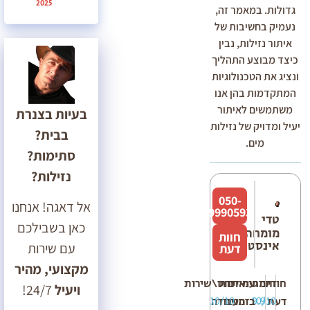
2025
גדולות. במאמר זה,
נעמיק בחשיבות של
איתור נזילות, נבין
כיצד מבוצע התהליך
ונציג את הטכנולוגיות
המתקדמות בהן אנו
משתמשים לאיתור
בעיות בצנרת
יעיל ומדויק של נזילות
בבית?
מים.
סתימות?
נזילות?
050-
אל דאגה! אנחנו
9990593
טדי
כאן בשבילכם
מומחה
חוות
אינסטלציה
עם שירות
דעת
מקצועי, מהיר
חוות
דירוג
מחיר
עמידה
איכות
יחס\שירות
ויעיל
24/7!
10/10
10/10
9.9
דעת
בזמנים
העבודה