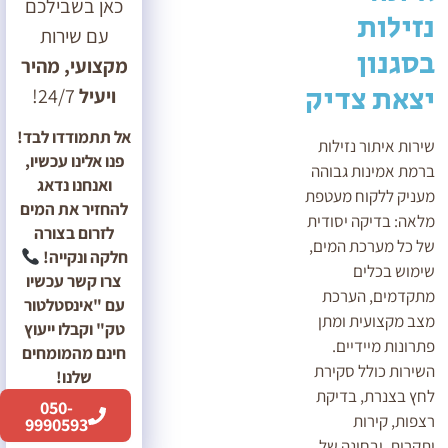
כאן בשבילכם
נזילות
עם שירות
בסגנון
מקצועי, מהיר
יצאת צדיק
ויעיל
24/7!
אל תתמודדו לבד!
שירות איתור נזילות
פנו אלינו עכשיו,
ברמת אמינות גבוהה
ואנחנו נדאג
מעניק ללקוח מעטפת
להחזיר את המים
מלאה: בדיקה יסודית
לזרום בצורה
של כל מערכת המים,
חלקה ונקייה!
שימוש בכלים
צרו קשר עכשיו
מתקדמים, הערכת
עם "אינסטלטור
מצב מקצועית ומתן
טק" וקבלו ייעוץ
פתרונות מיידיים.
חינם מהמומחים
השירות כולל סקירת
שלנו!
לחץ בצנרת, בדיקת
050-
רצפות, קירות
9990593
ותקרות, ובחינה של