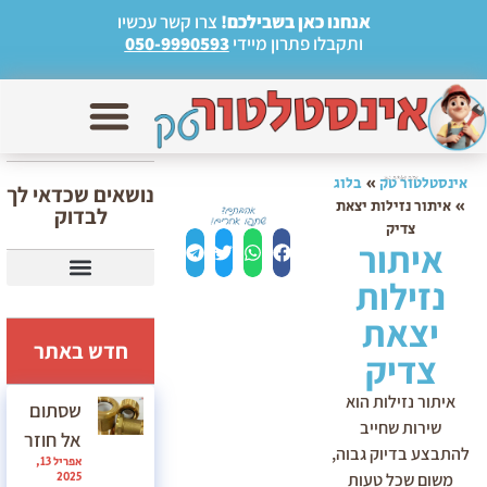
אנחנו כאן בשבילכם!
צרו קשר עכשיו
ותקבלו פתרון מיידי
050-9990593
אינסטלטור טק
»
בלוג
נושאים שכדאי לך
»
איתור נזילות יצאת
לבדוק
צדיק
איתור
נזילות
אינסטלטור בירושלים יצאת צדיק
אינסטלטור בתל אביב יצאת צדיק
אינסטלטור יצאת צדיק
יצאת
חדש באתר
צדיק
איתור נזילות הוא
שסתום
שירות שחייב
אל חוזר
להתבצע בדיוק גבוה,
אפריל 13,
2025
משום שכל טעות