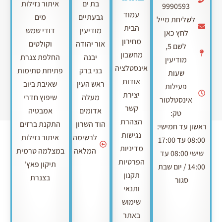
בת ים
איתור נזילות
9990593
עמוד
גבעתיים
מים
לשליחת מייל
הבית
מודיעין
דודי שמש
לחץ כאן
מחירון
אור יהודה
וקולטים
לשם 5,
מחשבון
יבנה
החלפת צנרת
מודיעין
אינסטלציה
בני ברק
פתיחת סתימות
שעות
אודות
ראש העין
שאיבת ביוב
פעילות
יצירת
מעלה
שיפוץ חדרי
אינסטלטור
קשר
אדומים
אמבטיה
טק:
הצהרת
הוד השרון
התקנת ברזים
ראשון עד חמישי:
נגישות
לרשימה
איתור נזילות
08:00 עד 17:00
מדיניות
המלאה
במצלמה טרמית
שישי 08:00 עד
הפרטיות
תיקון פאץ'
14:00 / יום שבת
תקנון
בצנרת
סגור
ותנאי
שימוש
באתר