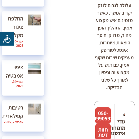
עלולה לגרום לנזק
יקר בהמשך. כאשר
החלפת
מזמינים איש מקצוע
צינור
אמין, התהליך הופך
מקלחת
מהיר, מדויק וחוסך
אפריל 4,
הוצאות מיותרות.
2025
אינסטלטור טק
מעניקים שירות שקוף
ואמין, עם דגש על
ציפוי
מקצועיות וניסיון
אמבטיה
לאורך כל שלבי
אפריל 3,
2025
הבדיקה.
רטיבות
050-
קפילארית
9990593
טדי
אפריל 2, 2025
מומחה
חוות
אינסטלציה
דעת