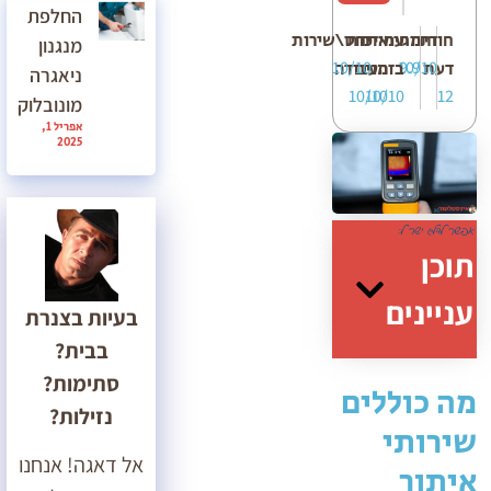
החלפת
חוות
דירוג
מחיר
עמידה
איכות
יחס\שירות
מנגנון
10/10
10/10
9.9
דעת
בזמנים
העבודה
ניאגרה
10/10
10/10
12
מונובלוק
אפריל 1,
2025
תוכן
עניינים
בעיות בצנרת
בבית?
סתימות?
מה כוללים
נזילות?
שירותי
אל דאגה! אנחנו
איתור