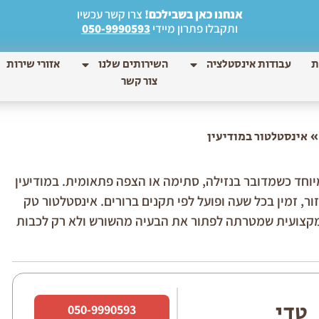
אנחנו כאן בשבילכם!
צרו קשר עכשיו
ותקבלו פתרון מיידי
050-9990593
ת
עבודות אינסטלציה
השירותים שלנו
אזורי שירות
צור קשר
אינסטלטור במודיעין
מיוחד כשמדובר בנזילה, סתימה או הצפה פתאומית. במודיעין
ר, זמין בכל שעה ופועל לפי תקנים ברורים. אינסטלטור טק
ן מעשי, זמינות 24/7 וגישה מקצועית שמטרתה לפתור את הבעיה מהשורש ולא רק לכבות
טדי
050-9990593