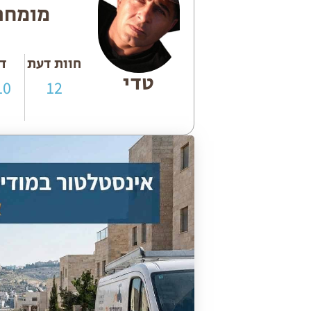
מומחה
חוות דעת
די
טדי
10
12