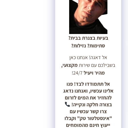
בעיות בצנרת בבית?
סתימות? נזילות?
אל דאגה! אנחנו כאן
בשבילכם עם שירות
מקצועי,
מהיר ויעיל
24/7!
אל תתמודדו לבד! פנו
אלינו עכשיו, ואנחנו נדאג
להחזיר את המים לזרום
בצורה חלקה ונקייה!
צרו קשר עכשיו עם
"אינסטלטור טק" וקבלו
ייעוץ חינם מהמומחים