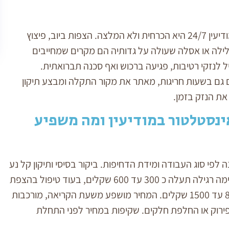
 אינסטלציה במודיעין ומה היא כוללת
יש מצבים שבהם הזמנת אינסטלטור במודיעין 24/7 היא הכרחית ולא המלצה. הצפות ביוב, פיצוץ
מצם קריאות חירום
ילה או אסלה שעולה על גדותיה הם מקרים שמחייבים
ל לנזקי רטיבות, פגיעה ברכוש ואף סכנה תברואתית.
ם גם בשעות חריגות, מאתר את מקור התקלה ומבצע תיקון
את הנזק בזמן.
ינסטלטור במודיעין ומה משפיע
לפי סוג העבודה ומידת הדחיפות. ביקור בסיסי ותיקון קל נע
לרוב בין 250 ל 400 שקלים. פתיחת סתימה רגילה תעלה כ 300 עד 600 שקלים, בעוד טיפול בהצפת
ביוב או עבודה מורכבת יכול להגיע ל 800 עד 1500 שקלים. המחיר מושפע משעת הקריאה, מורכבות
פירוק או החלפת חלקים. שקיפות במחיר לפני התחלת