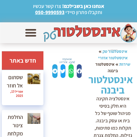
אנחנו כאן בשבילכם!
צרו קשר עכשיו
ותקבלו פתרון מיידי
050-9990593
אינסטלטור טק
»
אינסטלטור אזורי
חדש באתר
שירות
»
אינסטלטור
ביבנה
אינסטלטור
שסתום
אל חוזר
ביבנה
אפריל 13,
2025
אינסטלציה תקינה
היא חלק בסיסי
מניהול שוטף של כל
החלפת
בית או עסק ביבנה.
צינור
תקלות כמו סתימות,
מקלחת
נזילות, החלפת צנרת