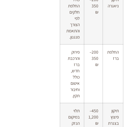
ניאגרה
350
החלפת
₪
חלקים
לפי
הצורך
והתאמת
מנגנון.
החלפת
200–
פירוק
ברז
350
והרכבת
₪
ברז
חדש,
כולל
איטום
וחיבור
תקין.
תיקון
450–
תלוי
פיצוץ
1,200
במיקום
בצנרת
₪
הנזק