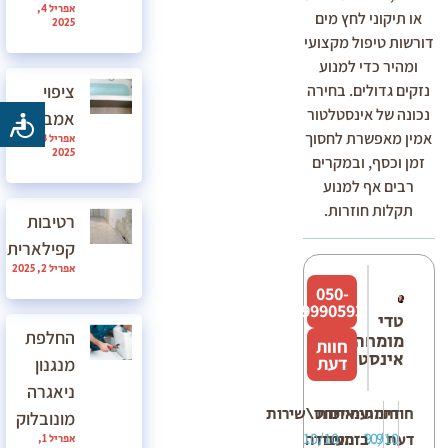
אפריל 4,
או תיקוני לחץ מים
2025
דורשות טיפול מקצועי
ומהיר כדי למנוע
ציפוי
נזקים גדולים. בחירה
נכונה של אינסטלטור
אמבטיה
אמין מאפשרת לחסוך
אפריל 3,
2025
זמן וכסף, ובמקרים
רבים אף למנוע
תקלות חוזרות.
רטיבות
קפילארית
אפריל 2, 2025
050-
9990593
טדי
החלפת
מומחה
חוות
אינסטלציה
דעת
מנגנון
ניאגרה
חוות
דירוג
מחיר
עמידה
איכות
יחס\שירות
מונובלוק
10/10
10/10
9.9
דעת
בזמנים
העבודה
אפריל 1,