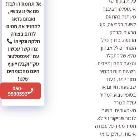
עלות ביקור של
אל תתמודדו לבד!
אינסטלטור ביבנה
פנו אלינו עכשיו,
משתנה בהתאם
ואנחנו נדאג
לשעת הקריאה, סוג
להחזיר את המים
הבעיה ומרחק
לזרום בצורה
ההגעה. בדרך כלל
חלקה ונקייה!
המחיר כולל אבחון
צרו קשר עכשיו
מלא של התקלה
עם "אינסטלטור
והצעת פתרון מיידית.
טק" וקבלו ייעוץ
חינם מהמומחים
בשעות היום המחיר
שלנו!
נמוך יותר, בעוד
שבשעות חירום או
050-
9990593
בסופי שבוע המחיר
עולה בצורה
משמעותית. חשוב
לזכור שביקור זול לא
תמיד מעיד על עבודה
איכותית, ולכן כדאי