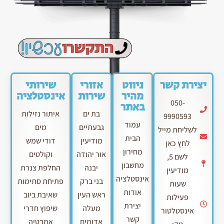
יצירת קשר
ניווט
אזורי
שירותי
מהיר
שירות
אינסטלציה
050-
באתר
בת ים
איתור נזילות
9990593
עמוד
גבעתיים
מים
לשליחת מייל
הבית
מודיעין
דודי שמש
לחץ כאן
מחירון
אור יהודה
וקולטים
לשם 5,
מחשבון
יבנה
החלפת צנרת
מודיעין
אינסטלציה
בני ברק
פתיחת סתימות
שעות
אודות
ראש העין
שאיבת ביוב
פעילות
יצירת
מעלה
שיפוץ חדרי
אינסטלטור
קשר
אדומים
אמבטיה