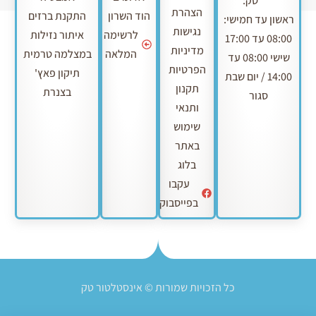
טק:
הצהרת
הוד השרון
התקנת ברזים
ראשון עד חמישי:
נגישות
לרשימה
איתור נזילות
08:00 עד 17:00
מדיניות
המלאה
במצלמה טרמית
שישי 08:00 עד
הפרטיות
תיקון פאץ'
14:00 / יום שבת
תקנון
בצנרת
סגור
ותנאי
שימוש
באתר
בלוג
עקבו
בפייסבוק
כל הזכויות שמורות © אינסטלטור טק