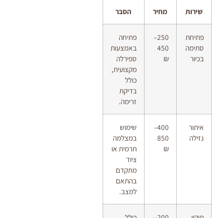
שירות
מחיר
הסבר
פתיחת
250–
פתיחה
סתימה
450
באמצעות
בכיור
₪
ספירלה
מקצועית,
כולל
בדיקת
זרימה.
איתור
400–
שימוש
נזילה
850
במצלמה
₪
תרמית או
ציוד
מתקדם
בהתאם
למצב.
תיקון
200–
כולל