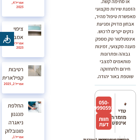
או סתימה קשה.
אפריל 4,
2025
הזמנת שירות מקצועי
מאפשרת טיפול מהיר,
אבחון מדויק ומניעת
ציפוי
נזקים יקרים לרכוש.
אמבטיה
אינסטלטור טק מספק
אפריל 3,
מענה מקצועי, זמינות
2025
גבוהה ופתרונות
מותאמים למצבי
רטיבות
חירום ולתחזוקה
שוטפת באור יהודה.
קפילארית
אפריל 2, 2025
050-
החלפת
9990593
טדי
מנגנון
מומחה
חוות
ניאגרה
אינסטלציה
דעת
מונובלוק
אפריל 1,