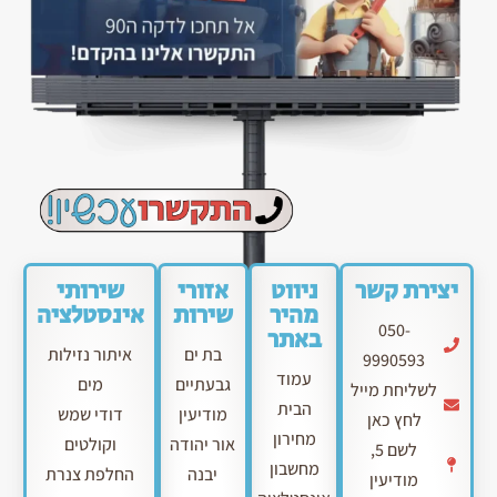
יצירת קשר
ניווט
אזורי
שירותי
מהיר
שירות
אינסטלציה
050-
באתר
בת ים
איתור נזילות
9990593
עמוד
גבעתיים
מים
לשליחת מייל
הבית
מודיעין
דודי שמש
לחץ כאן
מחירון
אור יהודה
וקולטים
לשם 5,
מחשבון
יבנה
החלפת צנרת
מודיעין