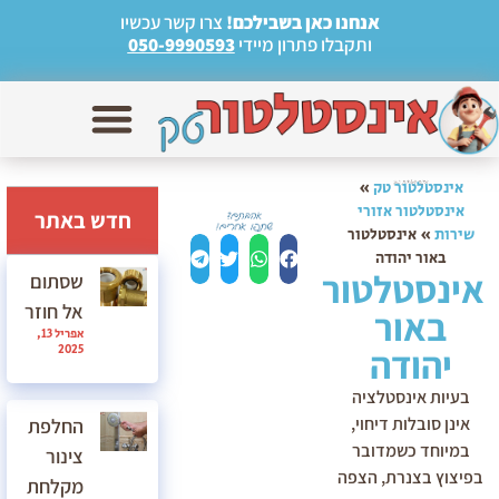
אנחנו כאן בשבילכם!
צרו קשר עכשיו
ותקבלו פתרון מיידי
050-9990593
אינסטלטור טק
»
אינסטלטור אזורי
חדש באתר
שירות
»
אינסטלטור
באור יהודה
אינסטלטור
שסתום
אל חוזר
באור
אפריל 13,
יהודה
2025
בעיות אינסטלציה
אינן סובלות דיחוי,
החלפת
במיוחד כשמדובר
צינור
בפיצוץ בצנרת, הצפה
מקלחת