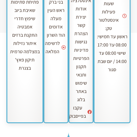
אינסטלציה
בני ברק
פתיחת סתימות
שעות
אודות
ראש העין
שאיבת ביוב
פעילות
יצירת
מעלה
שיפוץ חדרי
אינסטלטור
קשר
אדומים
אמבטיה
טק:
הצהרת
הוד השרון
התקנת ברזים
ראשון עד חמישי:
נגישות
לרשימה
איתור נזילות
08:00 עד 17:00
מדיניות
המלאה
במצלמה טרמית
שישי 08:00 עד
הפרטיות
תיקון פאץ'
14:00 / יום שבת
תקנון
בצנרת
סגור
ותנאי
שימוש
באתר
בלוג
עקבו
בפייסבוק