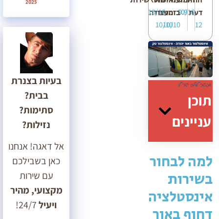
חוות
דירוג
מחיר
עמידה
איכות
יחס\שירות
2025
10/10
10/10
9.9
דעת
בזמנים
העבודה
10/10
10/10
12
בעיות בצנרת
בבית?
תוכן
סתימות?
עניינים
נזילות?
אל דאגה! אנחנו
למה לבחור
כאן בשבילכם
בשירות
עם שירות
מקצועי, מהיר
אינסטלציה
ויעיל
24/7!
דחוף באור